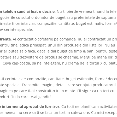
n telefon cand ai luat o decizie.
Nu-ti pierde vremea tinand la tele
egocierile cu sotul-ordonator de buget sau preferintele de saptam
fineste-ti cerinta clar: compozitie, cantitate, buget estimativ, forma
e/ cerinte speciale.
urenta
. Ai contactat o cofetarie pe comanda, nu ai contractat un pr
pentru tine, adica proaspat, unul din produsele din lista lor. Nu au
dar ar putea sa o faca, daca le dai buget de timp & bani pentru test
 cercetare sau dezvoltare de produs se cheama). Mergi pe mana lor, 
erta. Ceva cap-coada, sa ne intelegem, nu crema de la tortul X cu blat
e-ti cerinta clar: compozitie, cantitate, buget estimativ, forma/ deco
nte speciale. Transmite imagini, detalii care vor ajuta producatorul
ginea pe care ti-ai construit-o tu in minte. Fii sigur ca un tort cu
duri. Tu la care te-ai gandit?
 e in termenul aprobat de furnizor
. Cu totii ne planificam activitate
emenea, nu cere sa ti se faca un tort in cateva ore. Cu mici excepti