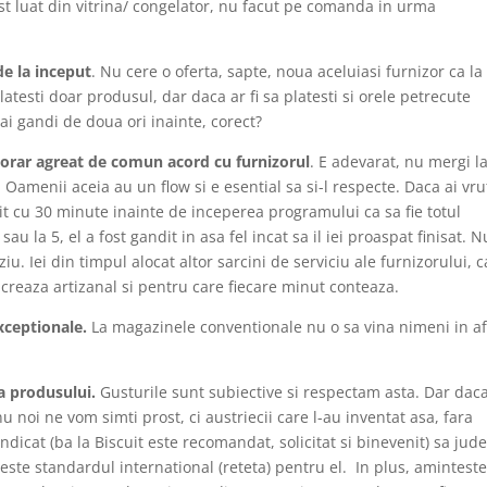
st luat din vitrina/ congelator, nu facut pe comanda in urma
de la inceput
. Nu cere o oferta, sapte, noua aceluiasi furnizor ca la 
platesti doar produsul, dar daca ar fi sa platesti si orele petrecute
-ai gandi de doua ori inainte, corect?
ul orar agreat de comun acord cu furnizorul
. E adevarat, nu mergi l
Oamenii aceia au un flow si e esential sa si-l respecte. Daca ai vru
enit cu 30 minute inainte de inceperea programului ca sa fie totul
 sau la 5, el a fost gandit in asa fel incat sa il iei proaspat finisat. N
. Iei din timpul alocat altor sarcini de serviciu ale furnizorului, c
ucreaza artizanal si pentru care fiecare minut conteaza.
exceptionale.
La magazinele conventionale nu o sa vina nimeni in a
ea produsului.
Gusturile sunt subiective si respectam asta. Dar dac
 nu noi ne vom simti prost, ci austriecii care l-au inventat asa, fara
ndicat (ba la Biscuit este recomandat, solicitat si binevenit) sa ju
este standardul international (reteta) pentru el. In plus, aminteste