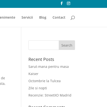
enimente
Servicii
Blog
Contact
Recent Posts
Sarut-mana pentru masa
Kaiser
m de
Octombrie la Tulcea
sta,
Zile si nopti
Recenzie: StreetXO Madrid
d