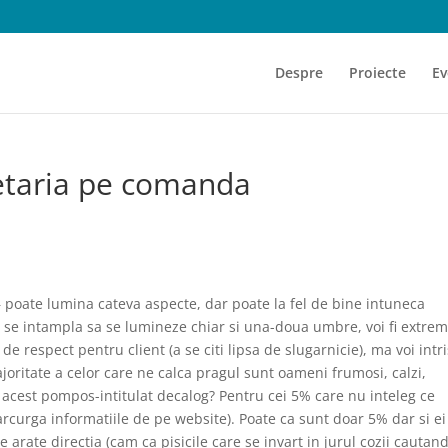
Despre
Proiecte
Ev
etaria pe comanda
 poate lumina cateva aspecte, dar poate la fel de bine intuneca
se intampla sa se lumineze chiar si una-doua umbre, voi fi extre
de respect pentru client (a se citi lipsa de slugarnicie), ma voi intri
ajoritate a celor care ne calca pragul sunt oameni frumosi, calzi,
i acest pompos-intitulat decalog? Pentru cei 5% care nu inteleg ce
rcurga informatiile de pe website). Poate ca sunt doar 5% dar si ei
e arate directia (cam ca pisicile care se invart in jurul cozii cautan