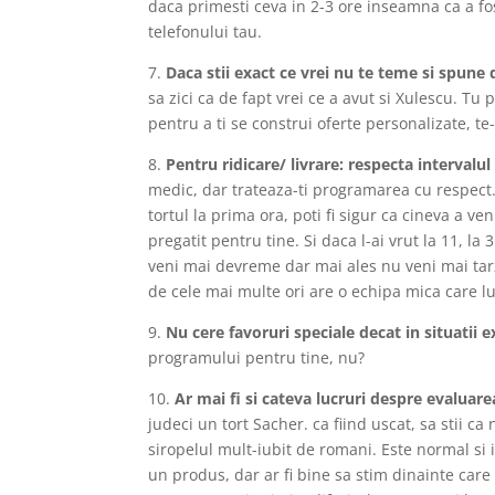
daca primesti ceva in 2-3 ore inseamna ca a fo
telefonului tau.
7.
Daca stii exact ce vrei nu te teme si spune 
sa zici ca de fapt vrei ce a avut si Xulescu. Tu 
pentru a ti se construi oferte personalizate, te
8.
Pentru ridicare/ livrare: respecta interval
medic, dar trateaza-ti programarea cu respect. 
tortul la prima ora, poti fi sigur ca cineva a v
pregatit pentru tine. Si daca l-ai vrut la 11, la 3
veni mai devreme dar mai ales nu veni mai tarziu
de cele mai multe ori are o echipa mica care l
9.
Nu cere favoruri speciale decat in situatii 
programului pentru tine, nu?
10.
Ar mai fi si cateva lucruri despre evaluar
judeci un tort Sacher. ca fiind uscat, sa stii ca
siropelul mult-iubit de romani. Este normal si i
un produs, dar ar fi bine sa stim dinainte care 