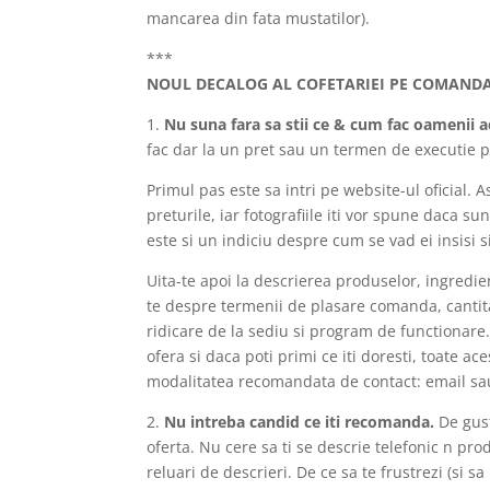
mancarea din fata mustatilor).
***
NOUL DECALOG AL COFETARIEI PE COMAND
1.
Nu suna fara sa stii ce & cum fac oamenii a
fac dar la un pret sau un termen de executie pe 
Primul pas este sa intri pe website-ul oficial. A
preturile, iar fotografiile iti vor spune daca sun
este si un indiciu despre cum se vad ei insisi s
Uita-te apoi la descrierea produselor, ingredie
te despre termenii de plasare comanda, cantita
ridicare de la sediu si program de functionare. 
ofera si daca poti primi ce iti doresti, toate ac
modalitatea recomandata de contact: email sau 
2.
Nu intreba candid ce iti recomanda.
De gus
oferta. Nu cere sa ti se descrie telefonic n prod
reluari de descrieri. De ce sa te frustrezi (si sa