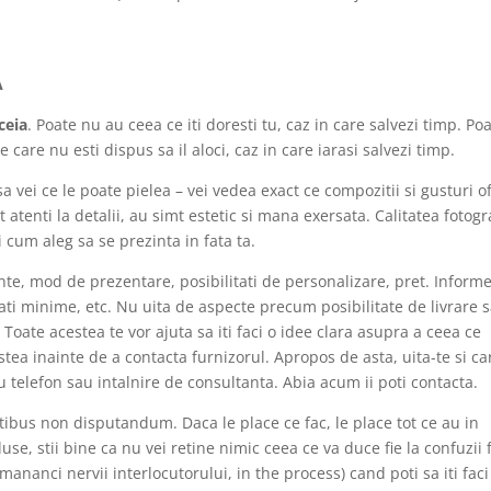
A
ceia
. Poate nu au ceea ce iti doresti tu, caz in care salvezi timp. Po
care nu esti dispus sa il aloci, caz in care iarasi salvezi timp.
sa vei ce le poate pielea – vei vedea exact ce compozitii si gusturi o
t atenti la detalii, au simt estetic si mana exersata. Calitatea fotogra
i cum aleg sa se prezinta in fata ta.
nte, mod de prezentare, posibilitati de personalizare, pret. Inform
ti minime, etc. Nu uita de aspecte precum posibilitate de livrare 
Toate acestea te vor ajuta sa iti faci o idee clara asupra a ceea ce
estea inainte de a contacta furnizorul. Apropos de asta, uita-te si ca
telefon sau intalnire de consultanta. Abia acum ii poti contacta.
tibus non disputandum. Daca le place ce fac, le place tot ce au in
use, stii bine ca nu vei retine nimic ceea ce va duce fie la confuzii f
 mananci nervii interlocutorului, in the process) cand poti sa iti faci