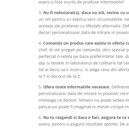
avans o lista scurta de produse interesante?
3.
Nu fi nehotarat(a), daca nu stii, revino cu u
un om pentru a-i explica varii circumstante, n
aceasta ale prietenei cu lifestyle alternativ.
D
e
decor/ personalizare/ data de intrare in posesi
4.
Comanda un produs care exista in oferta c
chef. Iti vor pregati pe comanda, deci special 
perfectat o reteta pe baza preferintelor tale, 
(da, si testele in laboratorul de cofetarie tot
tot ai decis sa ii incerci, si alege ceva din of
la Y si decorul de la Z.
5.
Ofera toate informatiile necesare
.
D
efinest
personalizare/ data de intrare in posesie/ ceri
inteleaga ce doresti. Nimeni nu poate vedea ima
pescarusi poate fi imaginat in minim cin’spe mo
6.
Nu te razgandi si daca o faci, asigura-te ca
avans, pentru a asigura rezultate optime.
De as