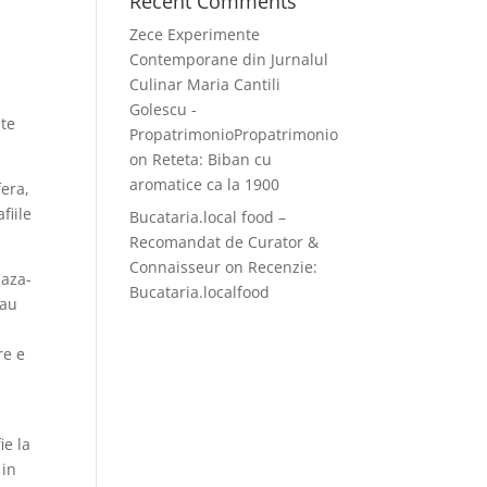
Recent Comments
Zece Experimente
Contemporane din Jurnalul
Culinar Maria Cantili
Golescu -
ate
PropatrimonioPropatrimonio
on
Reteta: Biban cu
aromatice ca la 1900
fera,
fiile
Bucataria.local food –
Recomandat de Curator &
Connaisseur
on
Recenzie:
eaza-
Bucataria.localfood
sau
re e
ie la
 in