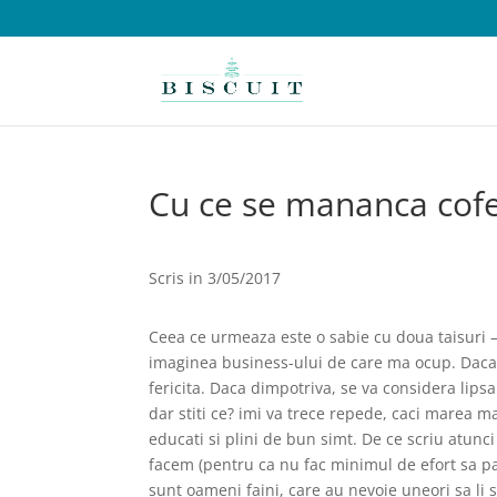
Cu ce se mananca cof
Scris in 3/05/
2017
Ceea ce urmeaza este o sabie cu doua taisuri –
imaginea business-ului de care ma ocup. Daca 
fericita. Daca dimpotriva, se va considera lipsa 
dar stiti ce? imi va trece repede, caci marea m
educati si plini de bun simt. De ce scriu atunc
facem (pentru ca nu fac minimul de efort sa pa
sunt oameni faini, care au nevoie uneori sa li s