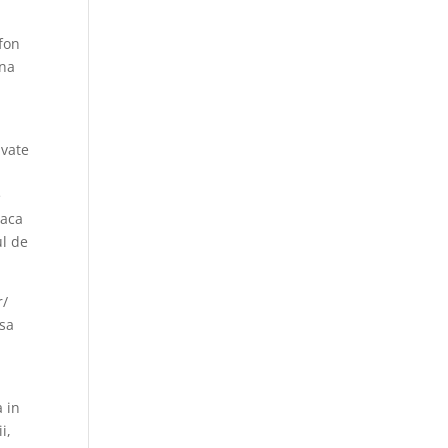
fon
ana
/
ivate
e
daca
ul de
r/
 sa
a in
i,