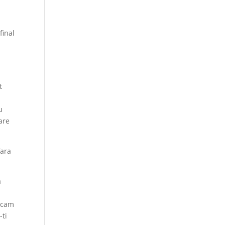
final
a
t
u
are
fara
a
decam
-ti