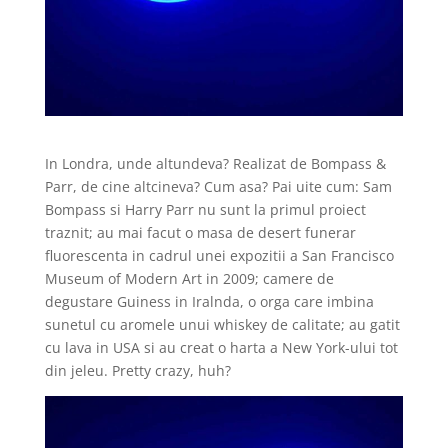
In Londra, unde altundeva? Realizat de Bompass &
Parr, de cine altcineva? Cum asa? Pai uite cum: Sam
Bompass si Harry Parr nu sunt la primul proiect
traznit; au mai facut o masa de desert funerar
fluorescenta in cadrul unei expozitii a San Francisco
Museum of Modern Art in 2009; camere de
degustare Guiness in Iralnda, o orga care imbina
sunetul cu aromele unui whiskey de calitate; au gatit
cu lava in USA si au creat o harta a New York-ului tot
din jeleu. Pretty crazy, huh?