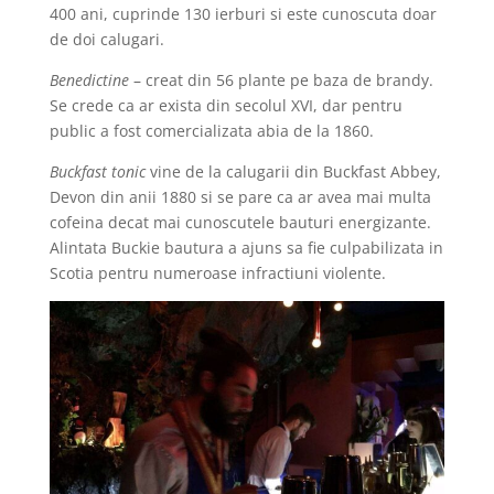
400 ani, cuprinde 130 ierburi si este cunoscuta doar
de doi calugari.
Benedictine
– creat din 56 plante pe baza de brandy.
Se crede ca ar exista din secolul XVI, dar pentru
public a fost comercializata abia de la 1860.
Buckfast tonic
vine de la calugarii din Buckfast Abbey,
Devon din anii 1880 si se pare ca ar avea mai multa
cofeina decat mai cunoscutele bauturi energizante.
Alintata Buckie bautura a ajuns sa fie culpabilizata in
Scotia pentru numeroase infractiuni violente.