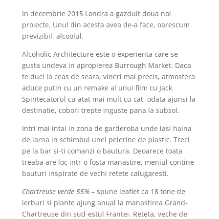
In decembrie 2015 Londra a gazduit doua noi
proiecte. Unul din acesta avea de-a face, oarescum
previzibil, alcoolul.
Alcoholic Architecture este o experienta care se
gusta undeva in apropierea Burrough Market. Daca
te duci la ceas de seara, vineri mai precis, atmosfera
aduce putin cu un remake al unui film cu Jack
Spintecatorul cu atat mai mult cu cat, odata ajunsi la
destinatie, cobori trepte inguste pana la subsol.
Intri mai intai in zona de garderoba unde lasi haina
de iarna in schimbul unei pelerine de plastic. Treci
pe la bar si-ti comanzi o bautura. Deoarece toata
treaba are loc intr-o fosta manastire, meniul contine
bauturi inspirate de vechi retete calugaresti.
Chartreuse verde 55%
– spune leaflet ca 18 tone de
ierburi si plante ajung anual la manastirea Grand-
Chartreuse din sud-estul Frantei. Reteta, veche de