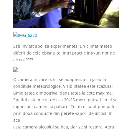
Esti invitat apoi sa experimentezi un climat meteo
diferit de cele obisnuite. Intri practic intr-un nor de
alcool ????
O camera in care ochii se adapteaza cu greu la
conditiile meteorologice. Vizibilitatea este scazuta;
umiditatea dimpotriva, densitatea la cote maxime.
Spatiul este micut de cca 20-25 metri patrati. In el se
inghesuie oameni si pahare. Tot in el sunt pompate
prin doua conducte din perete vapori de alcool. In
ace
asta camera alcoolul se bea, dar se si respira. Aerul