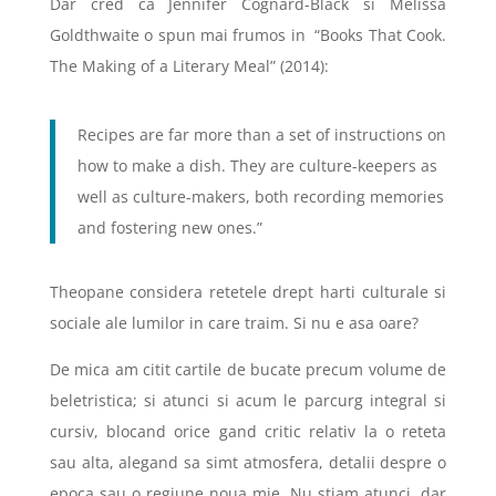
Dar cred ca Jennifer Cognard-Black si Melissa
Goldthwaite o spun mai frumos in “Books That Cook.
The Making of a Literary Meal”
(2014):
Recipes are far more than a set of instructions on
how to make a dish. They are culture-keepers as
well as culture-makers, both recording memories
and fostering new ones.”
Theopane considera retetele drept harti culturale si
sociale ale lumilor in care traim. Si nu e asa oare?
De mica am citit cartile de bucate precum volume de
beletristica; si atunci si acum le parcurg integral si
cursiv, blocand orice gand critic relativ la o reteta
sau alta, alegand sa simt atmosfera, detalii despre o
epoca sau o regiune noua mie. Nu stiam atunci, dar