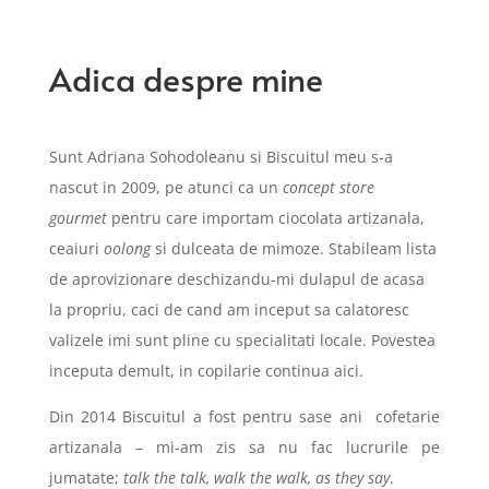
Adica despre mine
Sunt Adriana Sohodoleanu si Biscuitul meu s-a
nascut in 2009, pe atunci ca un
concept store
gourmet
pentru care importam ciocolata artizanala,
ceaiuri
oolong
si dulceata de mimoze. Stabileam lista
de aprovizionare deschizandu-mi dulapul de acasa
la propriu, caci de cand am inceput sa calatoresc
valizele imi sunt pline cu specialitati locale. Povestea
inceputa demult, in copilarie continua aici.
Din 2014 Biscuitul a fost pentru sase ani cofetarie
artizanala – mi-am zis sa nu fac lucrurile pe
jumatate;
talk the talk, walk the walk, as they say
.